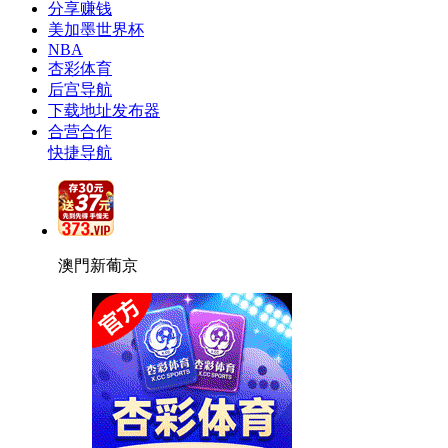
分享赚钱
美加墨世界杯
NBA
杏彩体育
后宫导航
下载地址发布器
合营合作
快捷导航
澳門新葡京