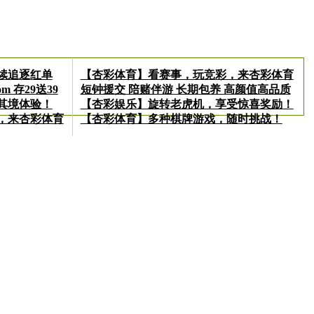
续追逐红单
【杏彩体育】看赛事，玩竞彩，来杏彩体育
m 存29送39
短钟援交 陪赌伴游 长期包养 高颜值高品质
其境体验！
【杏彩娱乐】旋转老虎机，享受惊喜奖励！
，来杏彩体育
【杏彩体育】多种棋牌游戏，随时挑战！