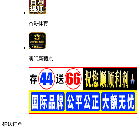
杏彩体育
澳门新葡京
确认订单