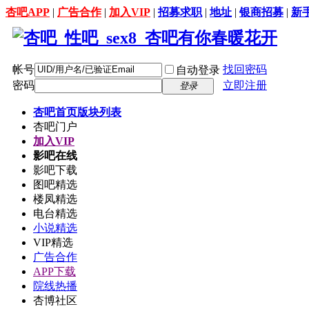
杏吧APP
|
广告合作
|
加入VIP
|
招募求职
|
地址
|
银商招募
|
新
帐号
找回密码
自动登录
密码
立即注册
登录
杏吧首页
版块列表
杏吧门户
加入VIP
影吧在线
影吧下载
图吧精选
楼凤精选
电台精选
小说精选
VIP精选
广告合作
APP下载
院线热播
杏博社区